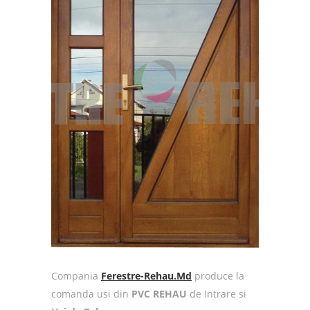
Compania
Ferestre-Rehau.Md
produce la
comanda usi din
PVC REHAU
de Intrare si