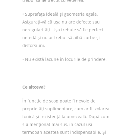
trebui să fie trecut cu vederea.
• Suprafața ideală și geometria egală.
Asigurați-vă că ușa nu are defecte sau
neregularități. Ușa trebuie să fie perfect
netedă și nu ar trebui să aibă curbe și
distorsiuni.
• Nu există lacune în locurile de prindere.
Ce altceva?
În funcție de scop poate fi nevoie de
proprietăți suplimentare, cum ar fi izolarea
fonică și rezistență la umezeală. După cum
s-a menționat mai sus, în cazul usi
termopan acestea sunt indispensabile. Și