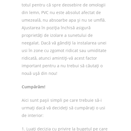
totul pentru că spre deosebire de omologii
din lemn, PVC nu este absolut afectat de
umezeală, nu absoarbe apa și nu se umflă.
Ajustarea în poziția închisă asigură
proprietăți de izolare a sunetului de
neegalat. Dacă vă gândiți la instalarea unei
usi în zone cu zgomot ridicat sau umiditate
ridicată, atunci amintiți-vă acest factor
important pentru a nu trebui să căutați o
nouă ușă din nou!
Cumpărăm!
Aici sunt pașii simpli pe care trebuie să-i
urmați dacă vă decideți să cumpărați o usi
de interior:
1. Luați decizia cu privire la bugetul pe care