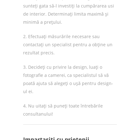
sunteți gata să-l investiți la cumpărarea usi
de interior. Determinați limita maximă și
minimă a prețului.
2. Efectuați măsurările necesare sau
contactați un specialist pentru a obține un
rezultat precis.
3. Decideți cu privire la design, luați o
fotografie a camerei, ca specialistul să vă
poată ajuta să alegeți o ușă pentru design-
ul ei.
4. Nu uitați să puneți toate întrebările
consultanului!
Impartasiti cu prietenii