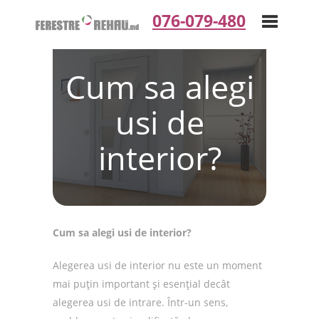
076-079-480
Cum sa alegi
Toggle
usi de
navigation
interior?
Cum sa alegi usi de interior?
Alegerea usi de interior nu este un moment
mai puțin important și esențial decât
alegerea usi de intrare. Într-un sens,