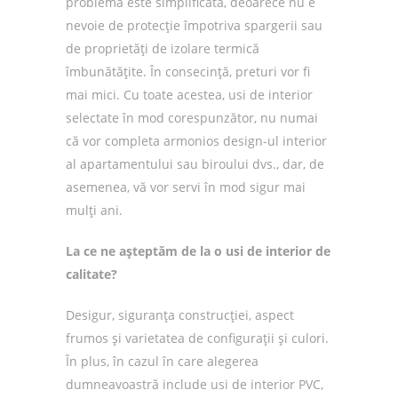
problema este simplificată, deoarece nu e
nevoie de protecție împotriva spargerii sau
de proprietăți de izolare termică
îmbunătățite. În consecință, preturi vor fi
mai mici. Cu toate acestea, usi de interior
selectate în mod corespunzător, nu numai
că vor completa armonios design-ul interior
al apartamentului sau biroului dvs., dar, de
asemenea, vă vor servi în mod sigur mai
mulți ani.
La ce ne așteptăm de la o usi de interior de
calitate?
Desigur, siguranța construcției, aspect
frumos și varietatea de configurații și culori.
În plus, în cazul în care alegerea
dumneavoastră include usi de interior PVC,