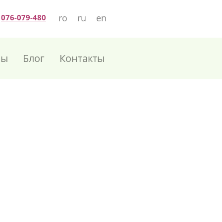
ro
ru
en
076-079-480
лы
Блог
Контакты