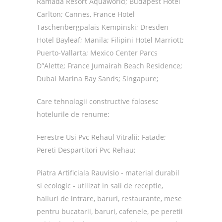
Ramada Resort Aquaworld; Budapest Hotel
Carlton; Cannes, France Hotel
Taschenbergpalais Kempinski; Dresden
Hotel Bayleaf; Manila; Filipini Hotel Marriott;
Puerto-Vallarta; Mexico Center Parcs
D”Alette; France Jumairah Beach Residence;
Dubai Marina Bay Sands; Singapure;
Care tehnologii constructive folosesc
hotelurile de renume:
Ferestre Usi Pvc Rehaul Vitralii; Fatade;
Pereti Despartitori Pvc Rehau;
Piatra Artificiala Rauvisio - material durabil
si ecologic - utilizat in sali de receptie,
halluri de intrare, baruri, restaurante, mese
pentru bucatarii, baruri, cafenele, pe peretii