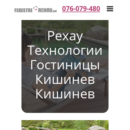
076-079-480
Рехау
Toggle
Технологии
navigation
Гостиницы
Кишинев
Кишинев